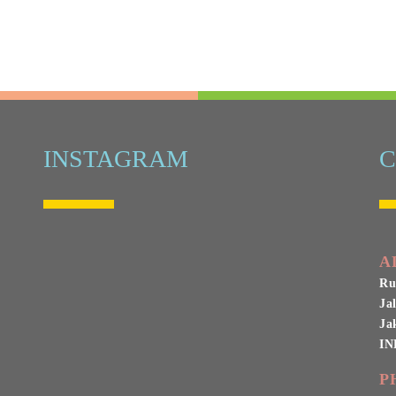
INSTAGRAM
C
A
Ru
Ja
Ja
IN
P