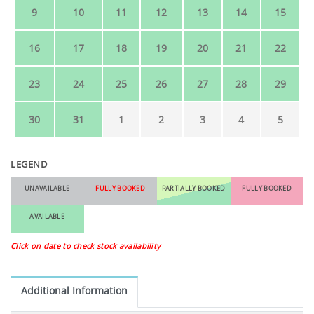
9
10
11
12
13
14
15
16
17
18
19
20
21
22
23
24
25
26
27
28
29
30
31
1
2
3
4
5
LEGEND
UNAVAILABLE
FULLY BOOKED
PARTIALLY BOOKED
FULLY BOOKED
AVAILABLE
Click on date to check stock availability
Additional Information